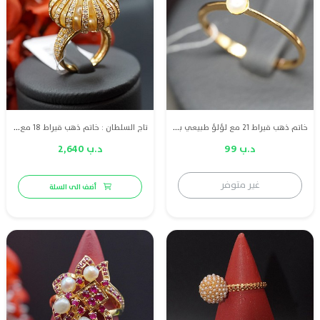
خاتم ذهب قيراط 21 مع لؤلؤ طبيعي بحريني
تاج السلطان : خاتم ذهب قيراط 18 مع لؤلؤ طبيعي بحريني والماس
د.ب 99
د.ب 2,640
غير متوفر
أضف الى السلة