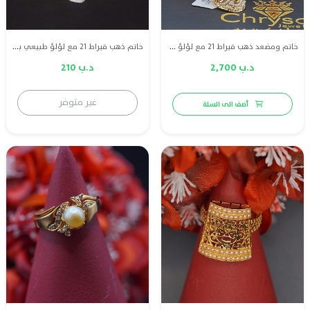
خاتم ومضعد ذهب قيراط 21 مع لؤلؤ طبيعي بحريني
خاتم ذهب قيراط 21 مع لؤلؤ طبيعي بحريني
د.ب 2,700
د.ب 210
غير متوفر
أضف الى السلة