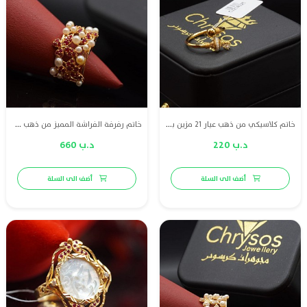
خاتم كلاسيكي من ذهب عيار 21 مزين بلؤلؤ طبيعي بحريني، تصميم يجمع بين الأصالة والبساطة الراقية.
خاتم رفرفة الفراشة المميز من ذهب عيار 21، مزين بلؤلؤ طبيعي بحريني وياقوت أحمر طبيعي لإطلالة تنبض بالجمال والفخامة.
د.ب 220
د.ب 660
أضف الى السلة
أضف الى السلة