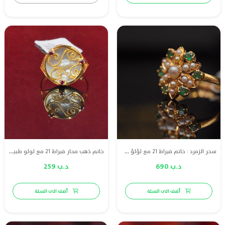
سحر الزمرد : خاتم قيراط 21 مع لؤلؤ طبيعي بحريني وزمرد طبيعي
خاتم ذهب محار قيراط 21 مع لولو طبيعي بحريني و ياقوت
د.ب 690
د.ب 259
أضف الى السلة
أضف الى السلة