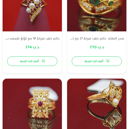
سحر الملكه: خاتم ذهب قيراط 21 مع لؤلؤ طبيعي بحريني و الماس و زمرد أخضر
خاتم ذهب قيراط 18 مع لؤلؤ طبيعي بحريني وياقوت
د.ب 770
د.ب 374
أضف الى السلة
أضف الى السلة