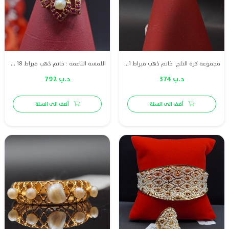
مجموعة كرة الثلج: خاتم ذهب قيراط 21 مع لؤلؤ طبيعي بحريني
اللمسة الناعمه : خاتم ذهب قيراط 18 مع لؤلؤ طبيعي بحريني وياقوت
د.ب 374
د.ب 792
أضف الى السلة
أضف الى السلة