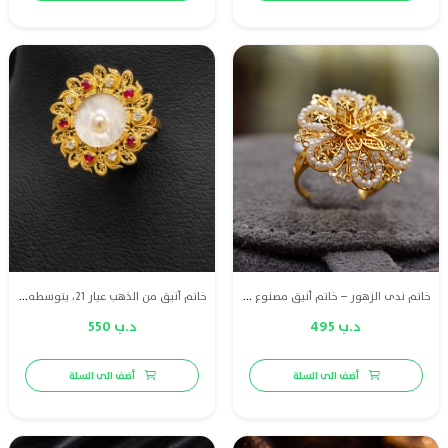
خاتم ندى الزهور – خاتم أنيق مصنوع من ذهب عيار 21 ومزين بلؤلؤ طبيعي بحريني فاخر، يجمع بين نعومة التصميم وبريق الفخامة ليمنحك إطلالة راقية تناسب جميع المناسبات.
خاتم أنيق من الذهب عيار 21، يتوسطه محار طبيعي محاط بالألماس والياقوت، ليمنحكِ إطلالة مميزة وفاخرة.
د.ب 495
د.ب 550
أضف الى السلة
أضف الى السلة