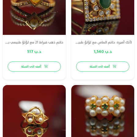
لأنك أميرة: خاتم الماس مع لؤلؤ طبيعي وزمرد وذهب قيراط 18
خاتم ذهب قيراط 21 مع لؤلؤ طبيعي بحريني وا الماس
د.ب 1,540
د.ب 517
أضف الى السلة
أضف الى السلة