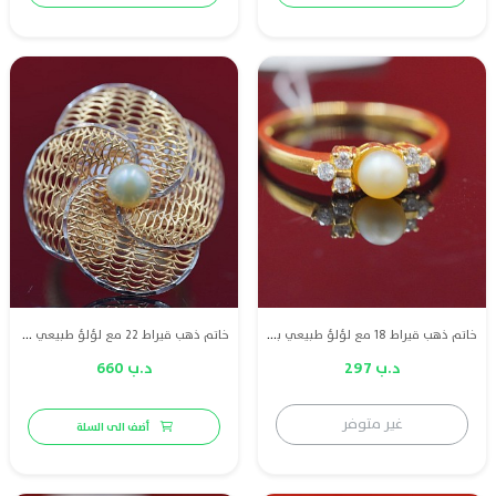
خاتم ذهب قيراط 18 مع لؤلؤ طبيعي بحريني وا الماس
خاتم ذهب قيراط 22 مع لؤلؤ طبيعي بحريني
د.ب 297
د.ب 660
غير متوفر
أضف الى السلة