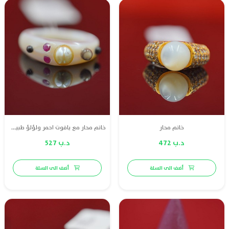
خاتم محار
خاتم محار مع ياقوت احمر ولؤلؤ طبيعي بحريني أسود و لؤلؤ رمادي وا لؤلؤ كريمي
د.ب 472
د.ب 527
أضف الى السلة
أضف الى السلة