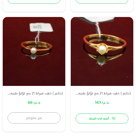
(خاتم ) ذهب قيراط 21 مع لؤلؤ طبيعي بحريني
(خاتم ) ذهب قيراط 21 مع لؤلؤ طبيعي بحريني
د.ب 143
د.ب 66
غير متوفر
أضف الى السلة