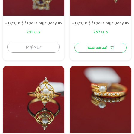
خاتم ذهب قيراط 18 مع لؤلؤ طبيعي بحريني وا الماس
خاتم ذهب قيراط 18 مع لؤلؤ طبيعي بحريني وياقوت
د.ب 257
د.ب 231
غير متوفر
أضف الى السلة