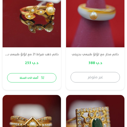
خاتم محار مع لؤلؤ طبيعي بحريني
خاتم ذهب قيراط 21 مع لؤلؤ طبيعي بحريني
د.ب 388
د.ب 253
غير متوفر
أضف الى السلة