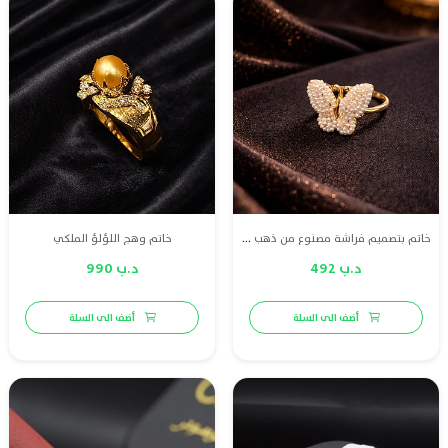
خاتم بتصميم فراشة مصنوع من ذهب عيار 21، مزين بلؤلؤ طبيعي بحريني فاخر، يجسد الأناقة والأنوثة في قطعة فريدة مستوحاة من جمال الطبيعة.
خاتم وهج اللؤلؤ الملكي
د.ب 492
د.ب 990
أضف الى السلة
أضف الى السلة