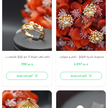
مجموعة شجرة اللؤلؤ : خاتم و سواره ذهب مع لؤلؤ طبيعي بحريني والماس عالي الجودة
خاتم ذهب قيراط 21 مع لؤلؤ طبيعي بحريني
د.ب 2,537
د.ب 330
أضف الى السلة
أضف الى السلة