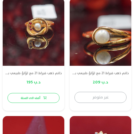
خاتم ذهب قيراط 21 مع لؤلؤ طبيعي بحريني
خاتم ذهب قيراط 21 مع لؤلؤ طبيعي بحريني وياقوت
د.ب 209
د.ب 195
غير متوفر
أضف الى السلة