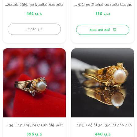
عروستنا خاتم ذهب قيراط 21 مع لؤلؤ طبيعي بحريني
خاتم فخم (خاتمين) مع لؤلؤة طبيعية بحرينية راقية دمعة مع الماس
د.ب 550
د.ب 462
غير متوفر
أضف الى السلة
خاتم فخم (خاتمين) مع لؤلؤة طبيعية بحرينية راقية دمعة مع الماس
خاتم لؤلؤ طبيعي بحرينية نادرة اللون مع الماس وذهب
د.ب 440
د.ب 396