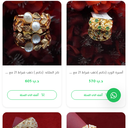
أسيرة الورد:(خاتم )ذهب قيراط 21 مع لؤلؤ طبيعي بحريني وزمرد أخضر
تاج الملكه: (خاتم ) ذهب قيراط 21 مع لؤلؤ طبيعي بحريني
د.ب 570
د.ب 605
أضف الى السلة
أضف الى السلة