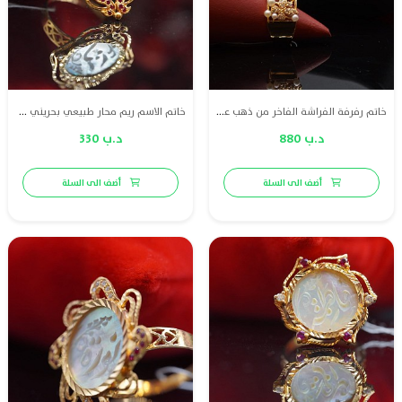
خاتم رفرفة الفراشة الفاخر من ذهب عيار 21، مرصع بلؤلؤ طبيعي بحريني ولمسة من الماس عالي الجودة (VS) ليمنحك إطلالة راقية لا مثيل لها.
خاتم الاسم ريم محار طبيعي بحريني مع ذهب عيار 21 والماس وياقوت
د.ب 880
د.ب 330
أضف الى السلة
أضف الى السلة