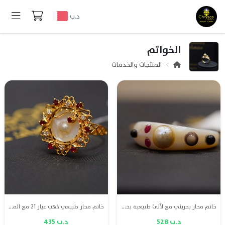
د.ب
الخواتم
المنتجات والخدمات
خاتم محار بحريني مع لآلئ طبيعية بحرينية متعددة الألوان
خاتم محار طبيعي ذهب عيار 21 مع الماس وياقوت طبيعي
د.ب 528
د.ب 435