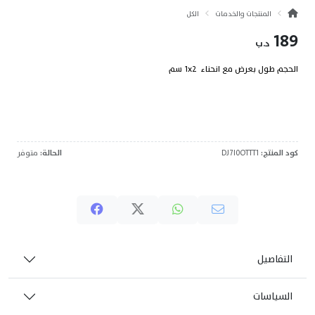
المنتجات والخدمات
الكل
189
د.ب
الحجم طول بعرض مع انحناء 1x2 سم
كود المنتج:
DJ7I0OTTT1
الحالة:
متوفر
التفاصيل
السياسات