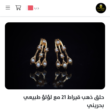
د.ب
حلق ذهب قيراط 21 مع لؤلؤ طبيعي
بحريني